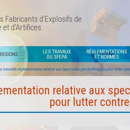
s Fabricants d’Explosifs de
et d’Artifices
Rôles des commissions SFEPA
Commissions de secteurs d’activité
LES TRAVAUX
RÉGLEMENTATIONS
ISSIONS
DU SFEPA
ET NORMES
Réglementations
Commissions transversales
Normes
e nouvelle réglementation relative aux spectacles pyrotechniques pour lutter contr
Commissions thématiques
Autres travaux du SFEPA
ementation relative aux spe
pour lutter contre