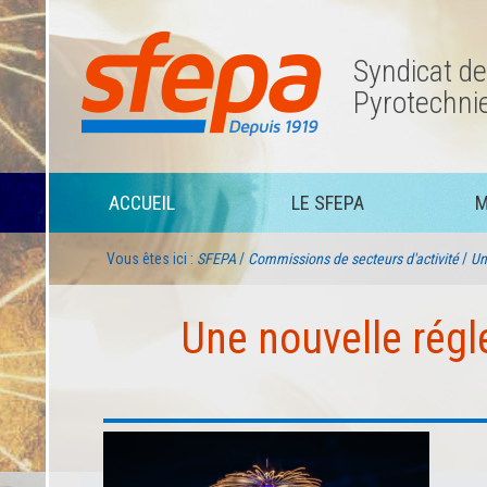
Skip
Skip
to
to
navigation
content
Syndicat de
SFEPA
Pyrotechnie 
Qu’est ce que le SFEPA ?
ACCUEIL
LE SFEPA
M
Statuts
Membres
Vous êtes ici :
SFEPA
/
Commissions de secteurs d'activité
/
Un
Comment devenir membre
Une nouvelle régl